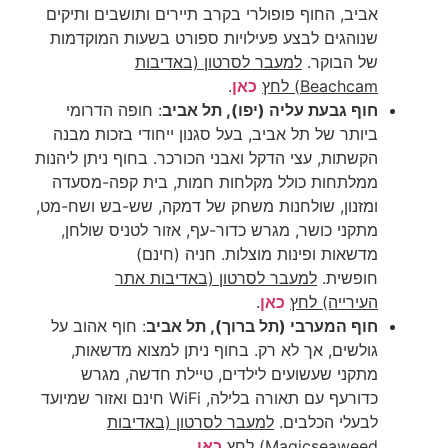
אביב, החוף פופולרי בקרב תיירים ותושבים ותיקים
שנוהגים לבצע פעילויות ספורט בשעות המוקדמות
של הבוקר.
למעבר לסרטון (באדיבות
Beachcam) לחץ
כאן
.
חוף גבעת עליה (יפו), תל אביב
: חופה הדרומי
ביותר של תל אביב, בעל סגנון ייחודי בזכות מבנה
הקשתות, עצי הדקל ואבני הכורכר. בחוף ניתן ליהנות
ממלתחות כולל מקלחות חמות, בית קפה-מסעדה
ומזנון, שולחנות משחק של דמקה, שש-בש ושח-מט,
מתקני כושר, מגרש כדור-עף, אזור לטניס שולחן,
מדשאות ופינות מוצלות. חניה (חינם)
חופשית.
למעבר לסרטון
(באדיבות אתר
העירייה)
לחץ
כאן
.
חוף המערבי (תל ברוך), תל אביב
: חוף אהוב על
גולשים, אך לא רק. בחוף ניתן למצוא מדשאות,
מתקני שעשועים לילדים, טיילת חדשה, מגרש
כדורעף עם תאורה בלילה, WiFi חינם ואזור שמיועד
לבעלי הכלבים.
למעבר לסרטון
(באדיבות
Magicseaweed)
לחץ
כאן
.