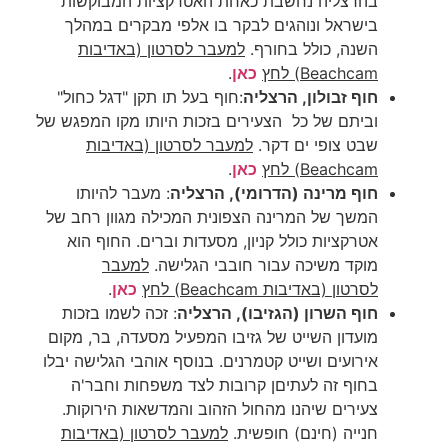
בהרצליה נחשבת כאחת האטרקציות המבוקשות
בישראל ונוהגים לבקר בו אלפי מבקרים במהלך
השנה, כולל בחורף.
למעבר לסרטון
(באדיבות
Beachcam)
לחץ
כאן
.
חוף זבולון, הרצליה
:חוף בעל תו תקן "דגל כחול"
וביתם של כל הצעירים בזכות היותו מקו המפגש של
שבט צופי ים דקר.
למעבר לסרטון
(באדיבות
Beachcam)
לחץ
כאן
.
חוף מרינה (הדרומי), הרצליה
: מעבר להיותו
המשך של המרינה הצפונית המכילה מגוון רחב של
אטרקציות כולל קניון, מסעדות וברים. החוף הוא
מוקד משיכה עבור חובבי הגלישה.
למעבר
לסרטון
(באדיבות Beachcam)
לחץ
כאן
.
חוף השרון (הגזיבו), הרצליה
: זכה לשמו בזכות
מועדון השייט של גזיבו המפעיל מסעדה, בר, מקום
אירועים ושייט קטמרנים. בנוסף אוהבי הגלישה יבלו
בחוף זה לעתיםן קרובות לצד משפחות וחבר'ה
צעירים שיהנו מהחול הזהוב והמדשאות הירוקות.
חנייה (חינם) חופשית.
למעבר לסרטון (באדיבות