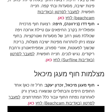
פינות ישיבה, מסעדות ובתי קפה.
חנייה
חופשית.
למעבר לסרטון (באדיבות
beachcam) לחץ
כאן
.
חוף דדו (נירוונה), חיפה
: רצועת חוף מרכזית
ופופולרית בקרב החיפאים עם טיילת ארוכה ויפה
שכוללת מגוון רחב של מסעדות ואטרקציות. בחוף
עצמו ניתן להתרווח מפינות ישיבה מוצלות, בריכת
שכשוך לפעוטות, אזורי ספורט, אמפיתיאטרון ורחבת
ריקודים. נגיש לנכים. חנייה חופשית.
למעבר לסרטון
(באדיבות Surfline) לחץ
כאן
.
מצלמות חוף מעגן מיכאל
חוף מעגן מיכאל, זכרון יעקב
: חו"ל זה כאן! אחד
החופים היפים והבתוליים שנשארו בארץ ורק
לאחרונה נפתח החוף עבור כלל המתרחצים.
למעבר
לסרטון (באדיבות Beachcam) לחץ
כאן
.