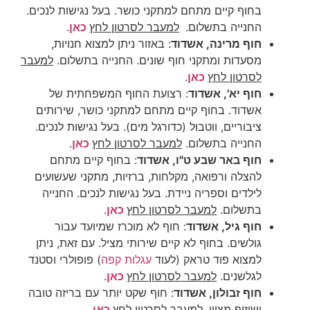
בחוף קיים מתחם למתקני כושר. בעל נגישות לנכים.
החנייה בתשלום.
למעבר לסרטון לחץ
כאן
.
חוף מרינה, אשדוד
: באזור ניתן למצוא חנויות,
מסעדות ומתקני חוף שונים. החנייה בתשלום.
למעבר
לסרטון לחץ
כאן
.
חוף יא', אשדוד
: רצועת החוף המשפחתית של
אשדוד.
בחוף קיים מתחם למתקני כושר, שירותים
ציבוריים, ווטבול (כדורגל מים)
. בעל נגישות לנכים.
החנייה בתשלום.
למעבר לסרטון לחץ
כאן
.
חוף באר שבע ט"ו, אשדוד
:
בחוף קיים מתחם
ל
הצלה ורפואה, מקלחות, ברזיות, מתקני שעשועים
לילדים וספריה ניידת. בעל נגישות לנכים. החנייה
בתשלום.
למעבר לסרטון לחץ
כאן
.
חוף גיל, אשדוד
: חוף לא מוכרז שמיועד עבור
גולשים.
בחוף לא קיים שירותי מציל. עם זאת, ניתן
למצוא פוד טראק (לעוד
עגלות קפה
) פופולרי וסטנד
לגלשנים
.
למעבר לסרטון לחץ
כאן
.
חוף זבולון, אשדוד
: חוף שקט יותר עם בריזה טובה
ושיזוף מצוין.
למעבר לסרטון לחץ
כאן
.