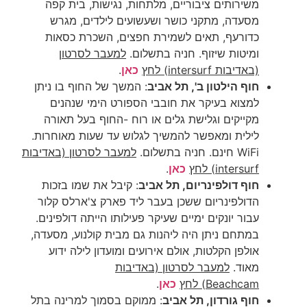
משירותים ציבוריים, מלתחות, נגישות, בית קפה
מסעדה, מתקני כושר ושעשועים לילדים, מגרש
כדורעף, תאים לשמירת חפצים, השכרת כסאות
ומיטות שיזוף. חניה בתשלום.
למעבר לסרטון
(באדיבות intersurf) לחץ
כאן
.
חוף הילטון ב', תל אביב
: המשך של החוף בו ניתן
למצוא בעיקר את חובבי הספורט הימי שנהנים
מקייקים וגלישת גלים או רוח -החוף בעל תאורה
לילית ומאפשר להמשיך לגלוש עד שעות מאוחרות.
WiFi חינם. חניה בתשלום.
למעבר לסרטון
(באדיבות
intersurf)
לחץ
כאן
.
חוף דולפינריום, תל אביב
: קיבל את שמו בזכות
הדולפינריום ששכן בעבר ליד פארק צ'ארלס קלור
עבור יונקים ימיים שעיקר פעילותו הייתה דולפינים.
במתחם ניתן היה ליהנות גם מבית קולנוע, מסעדה,
אולפן הקלטות, אולם אירועים ומועדון לילה ידוע
מאוד.
למעבר לסרטון
(באדיבות
Beachcam)
לחץ
כאן
.
חוף גורדון, תל אביב
: ממוקם בסמוך למרינה בתל