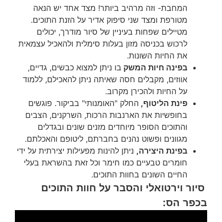
המחבת- וזה מרהיב ביותר! מצד אחד יש הנאה
מטורפת ומצד שני סיפוק אדיר על הזנת התוכים.
מטיילים שפחות בעיניין של סיור מודרך, יכולים
לרכוש בכניסה מזון בעלות סימלית ולהאכיל עצמאית
את החיות השונות.
בפינה חיות המשק
בו ניתן למצוא כבשים, גדיים,
אווזים, מקבלים חסה שאיתה ניתן להאכילם, ללמוד
על החיות ולהכירן מקרוב.
פינת הליטוף,
החלק "האומנותי" בביקור. פוגשים
בחופשיות את הארנבות הרכות, השרקנים, הצבים
והתוכים הסופר מיוחדים מזנים שונים ובגדלים
מגוונים ופשוט נהנים בחברתם, ליטופם והאכלתם.
בפינת היצירה,
ניתן להינות מפעילות יצירתית על ידי
חומרים טבעיים כמו חימר וכל זאת בהשראת בעלי
החיים השונים בחוות התוכים.
סיור וירטואלי והסבר על חוות התוכים
בכפר הס: