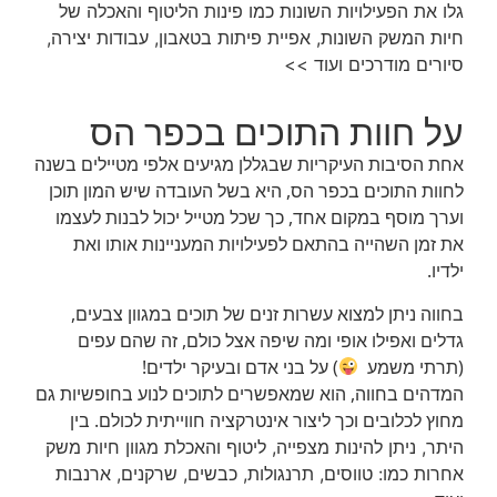
גלו את הפעילויות השונות כמו פינות הליטוף והאכלה של
חיות המשק השונות, אפיית פיתות בטאבון, עבודות יצירה,
סיורים מודרכים ועוד >>
על חוות התוכים בכפר הס
אחת הסיבות העיקריות שבגללן מגיעים אלפי מטיילים בשנה
לחוות התוכים בכפר הס, היא בשל העובדה שיש המון תוכן
וערך מוסף במקום אחד, כך שכל מטייל יכול לבנות לעצמו
את זמן השהייה בהתאם לפעילויות המעניינות אותו ואת
ילדיו.
בחווה ניתן למצוא עשרות זנים של תוכים במגוון צבעים,
גדלים ואפילו אופי ומה שיפה אצל כולם, זה שהם עפים
(תרתי משמע
) על בני אדם ובעיקר ילדים!
המדהים בחווה, הוא שמאפשרים לתוכים לנוע בחופשיות גם
מחוץ לכלובים וכך ליצור אינטרקציה חווייתית לכולם.
בין
היתר, ניתן להינות מצפייה, ליטוף והאכלת מגוון חיות משק
אחרות כמו: טווסים, תרנגולות, כבשים, שרקנים, ארנבות