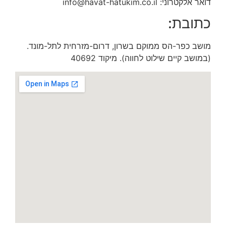
דואר אלקטרוני: info@havat-hatukim.co.il
כתובת:
מושב כפר-הס ממוקם בשרון, דרום-מזרחית לתל-מונד.
(במושב קיים שילוט לחווה). מיקוד 40692