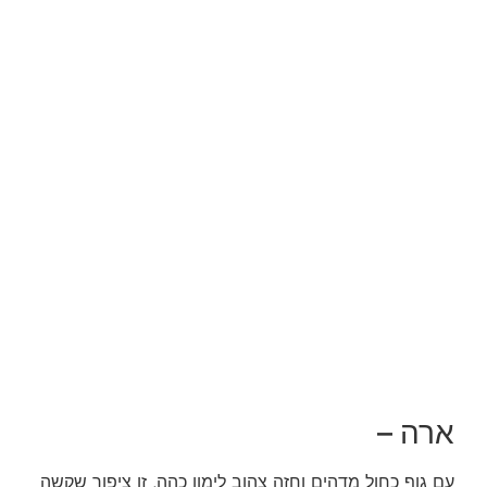
ארה –
עם גוף כחול מדהים וחזה צהוב לימון כהה, זו ציפור שקשה