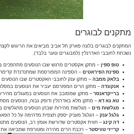
מתקנים לבוגרים
המתקנים לבוגרים בלונה פארק תל אביב מביאים את הריגוש לקצה
נשכחת לחובבי האדרנלין (למבוגרים ונוער בלבד).
טופ ספין
– מתקן אקסטרים מרגש שבו הנוסעים מתהפכים באוו
ספינת הפיראטים
– הספינה המפורסמת שמתנדנדת קדימה ואח
בלאק ממבה
– מתקן ענק לחובבי האקסטרים שבו הנוסעים ח
אנקונדה
– מתקן הרים המפורסם יעביר את הנוסעים במסלול
ברייקדאנסר
– מתקן שמסובב את הנוסעים במעגלים מהירים 
טא גא דא
– מתקן מלא ב
אדרנלין ודופק גבוה,
הנוסעים מסתוב
מגלשות מים
– מגלשות מהירות שבהן הנוסעים מתגלשים ב
גלגל ענק
– הגלגל מעניק יספק תצפית מדהימה על כל הפארק 
דה קינג
– חווית אקסטרים שדורשת אומץ רב, הנוסעים מתנו
קרייזי טוויסטר
– רכבת הרים מהירה ומטורפת שמביאה את ה