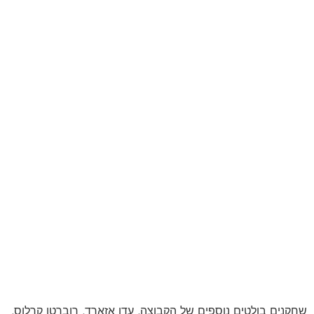
שחקנים בולטים נוספים של הקבוצה, עדן אזארד, רוברטו קרלוס,