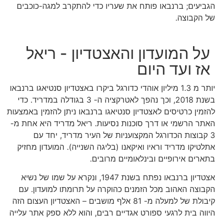
הגביעים; ברנבאו פותח את שעריו כדי להתקרב למגה-כוכבים
של הקבוצה.
על המועדון והאצטדיון - ריאל
אז ועד היום
יותר מ 1.3 מיליון אוהדי כדורגל ביקרו באצטדיון סנטיאגו ברנבאו
בשנת 2018, וכך נהפך לאטרקציה ה- 3 בגודלה במדריד. כדי
להזמין כרטיסים לאצטדיון סנטיאגו ברנבאו
ניתן להזמין באמצעות
ה
אתר הרשמי או דרך סוכנות נסיעות.
ריאל מדריד היא אחת מ-
3 קבוצות הכדורגל המקצועניות של העיר מדריד, יחד עם
אתלטיקו מדריד וראיו ואיקאנו (בליגה השנייה). המועדון מחזיק
בתארים אירופיים ובינלאומיים מרובים.
אצטדיון ברנבאו נפתח בשנת 1947, ונקרא על שמו של נשיא
הקבוצה האהוב מכל הזמנים כהוקרה על תרומתו למועדון. עם
קיבולת של למעלה מ- 81 אלף מושבים – האצטדיון העצום הזה
היווה בית לרגעי ספורט אגדיים רבים, והוא ללא ספק אתר עלייה