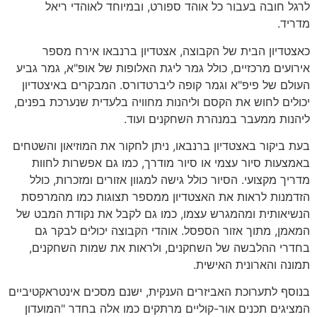
לרגל חובה בעבור כל אוהד ספורט, ובמיוחד לאוהדי ריאל
מדריד.
כאצטדיון הבית של הקבוצה, אצטדיון ברנבאו אירח מספר
אירועים מרכזיים, כולל גמר ליגת האלופות של אופ"א, גמר גביע
העולם של פיפ"א וגמר קופה ליברטדורס. המבקרים באיצטדיון
יכולים לחוש את הקסם וליהנות מחוויה בלעדית שנערכת בפנים,
ליהנות ממעבר במנהרת השחקנים ועוד.
בעת ביקור באצטדיון ברנבאו, ניתן לחקור את המוזיאון והשטחים
באמצעות סיור עצמי או סיור מודרך, כמו גם אפשרות לחוות
מדריך מקצועי. הסיור כולל גישה למגוון אזורים ומזכרות, כולל
הזדמנות לראות את האצטדיון ממספר תצוגות כמו מהמרפסת
הנשיאותית ומהמגרש עצמו, כמו גם לקבל את נקודת המבט של
המאמן, מתוך אזור הספסל. אוהדי הקבוצה יכולים לבקר גם
בחדרי ההלבשה של השחקנים, ולראות את שמות השחקנים,
תמונה והארונית האישית.
בנוסף לתערוכת האביזרים הענקית, ישנם מסכים אינטראקטיביים
המציגים תכנים אור-קוליים מרתקים כמו אלה בחדר "המועדון