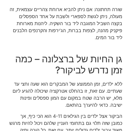
שורה תחתונה: אם ניתן להביא ארוחת צהריים עצמאית, זה
מעולה, ניתן לגשת לספארי ולשבת על אחד הספסלים
בקצה השביל המוגבה ליד בור השקיה. ליהנות מארוחת
פיקניק מהנה, לצפות בברות, הג'ירפות והקרנפים הלבנים
ליד בור המים.
גן החיות של ברצלונה – כמה
זמן נדרש לביקור?
ללא ילדים, זמן הממוצע של המבקרים הוא שעה וחצי עד
שעתיים. עם זאת, זו בהחלט אטרקציה שיכולה להגיע ליום
מלא, יש הרבה שטח במקום עם המון ספסלים ופינות
ישיבה. כדאי להיערך בהתאם.
הביקור אצל ילדים בין הגילאים 4-11 הוא הכי כיף, אך
כמובן שזה תלוי גם בתחומי העניין שלהם ויכול להיות מרגש
מאוד עבור ילדים גדולים יותר, עם זאת, כל הורה ותיק