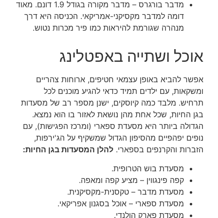
מדבר בורגרס – מדבר מקורה בגודל 1.9 דונם. מאוד
דומה למדבר מקסיקני-אמריקאי. הכניסה היא דרך
מנהרה שגורמת להיראות כמו פיר מכרות נטוש.
אוכל ושתייה באפטלינג
אפשר להביא באופן עצמאי חטיפים, ארוחות צהריים
ומשקאות, עם ילדים תמיד כדאי להגיע מוכנים לכל
תרחיש.
מלבד כמה קיוסקים,
ישנן מספר רב של מסעדות
בגן החיות, שכל אחת מהן נושאת לאזור בו הוא נמצא.
הגדולה ביותר היא מסעדת ספארי (ומרכז הפגישות), עם
נופים יפהפיים מהסיפון הגדול שמשקיף על הג'ירפות,
הזברות והקרנפים בספארי.
להלן המסעדות בגן החיות
:
מסעדת בוש הטרופית.
קפה פינגווין – מציע קפה ומאפה.
מסעדת מדבר – טקסנית-מקסיקנית.
מסעדת ספארי – אוכל בסגנון אפריקאי.
מסעדת פארק הולנדי.