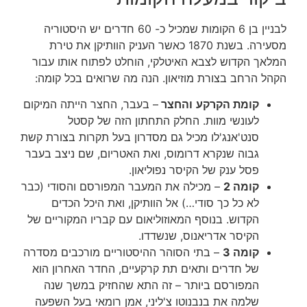
לבניין בן 6 הקומות שמכיל כ- 60 חדרים יש היסטוריה
מסעירה. בשנת 1870 כאשר העניק הוותיקן את טירת
המלאך הקדוש לצבא האיטלקי, הוחלט לפתוח אותו עבור
הקהל הרחב בצורת מוזיאון. הנה מה שרואים בכל קומה:
קומת הקרקע
והחצר
– בעבר, החצר הייתה המיקום
לעונשי מוות. החלק התחתון הזה של קסטל
סנט'אנג'לו מכיל גם מסדרון בעל תקרות בצורת קשת
גבוה שנקרא דרומוס, ואת האטריום, שם ניצב בעבר
פסל ענק של הקיסר נפוליאון.
קומה 2
– מכילה את המעבר המפורסם והסודי (כבר
לא כל כך סודי…) אל הוותיקן, ואת היכל הכדים
הקדוש. בנוסף המאוזוליאום עם קבריו המקוריים של
הקיסר אדריאנוס, שנשדדו.
קומה 3
– בתי הסוהר ההיסטוריים מורכבים מסדרה
של חדרים ותאים תת קרקעיים, החדר האחרון הוא
המפורסם ביותר – זה התא שהחזיק במשך שנה
שלמה את בנבנוטו צ'ליני, אמן רומאי בעל השפעה