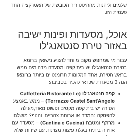
שלמים וליהנות מההיסטוריה הכובשת של האטרקציה החד
פעמית הזו.
אוכל, מסעדות ופינות ישיבה
באזור טירת סנטאנג'לו
עבור מי שמחפש מקום מיוחד להציע נישואין ברומא,
בטירת סנטאנג'לו יש בית קפה ומסעדה מדהימים ממש
בראש הטירה, אחד המקומות הרומנטיים ביותר ברומא!
הנה 3 מסעדות שכדאי להכיר בסביבה:
קפה סנטאנג'לו (Caffetteria Ristorante Le
Terrazze Castel Sant’Angelo)
– ממש באמצע
הטירה יש בית קפה מקסים ופשוט מאוד,מעולה
להפסקה נחמדה או ארוחת צהריים. והנוף? מושלם!
מרתף ומטבח (Cantina e Cucina)
– מסעדה עם
אווירה ביתית בעלת פיצות מצוינות עם שירות שלא