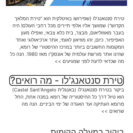
טירת סנטאנג'לו (שפירושו באיטלקית הוא "טירת המלאך
הקדוש") שמושך אליו אלפי תיירים מכל רחבי העולם! היה
בעבר מאוזוליאום, מבצר, בית כלא צבאי, ואפילו מעון
האפיפיור. כיום, זהו מוזיאון לאומי, אתר ארכיאולוגי ואחד
המקומות החשובים ביותר במרכז ההיסטורי של רומא,
שהינו אתר מורשת עולמית של אונסק"ו מאז 1980. הנה כל
מה שכדאי לדעת לפני שמגיעים >>
טירת סנטאנג'לו - מה רואים?
ביקור בטירת סנטאנג'לו (באנגלית Castel Sant'Angelo)
הוא טיול דרך כל ההיסטוריה של רומא במכה אחת, החל
מרומא העתיקה ועד האגדה של ימי הביניים. הנה מה
שרואים >>
ביקור במעלה הקומות