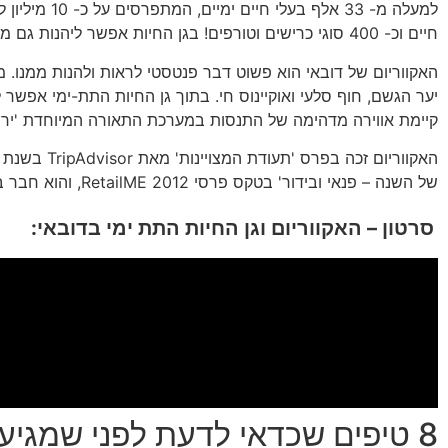
חיים וכ- 400 סוגי כרישים וטורפים! בגן החיות אפשר ליהנות גם מסיורים וירטואליים מלהיבים ויוצאי דופן.
האקווריום של דובאי הוא פשוט דבר פנטסטי לראות ולהנות ממנו.
מ
יער הגשם, חוף סלעי ואוקיינוס חי. בתוך גן החיות התת-ימי אפשר ל
קיימת אווירה מדהימה של התנסות במערכת התאורה המיוחדת 'יר
של השנה – פנאי ובידור' בטקס פרסי RetailME 2012, והוא חבר באיגוד העולמי של גני חיות ואקווריומים על תרומתו לחינוך סביבתי, שימור חיות בר ומחקר סביבתי.
סרטון – האקווריום וגן החיות התת ימי בדובאי:
8 טיפים שכדאי לדעת לפני שמגיעים: