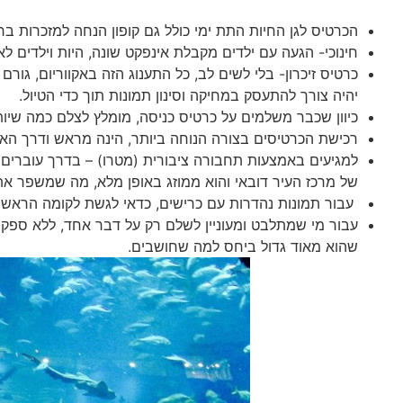
הכרטיס לגן החיות התת ימי כולל גם קופון הנחה למזכרות בח
חינוכי- הגעה עם ילדים מקבלת אינפקט שונה, היות וילדים לא 
כרטיס זיכרון- בלי לשים לב, כל התענוג הזה באקווריום, גור
יהיה צורך להתעסק במחיקה וסינון תמונות תוך כדי הטיול.
כיוון שכבר משלמים על כרטיס כניסה, מומלץ לצלם כמה שיות
רכישת הכרטיסים בצורה הנוחה ביותר, הינה מראש ודרך האת
למגיעים באמצעות תחבורה ציבורית (מטרו) – בדרך עוברים 
של מרכז העיר דובאי והוא ממוזג באופן מלא, מה שמשפר את 
עבור תמונות נהדרות עם כרישים, כדאי לגשת לקומה הראשונה.
עבור מי שמתלבט ומעוניין לשלם רק על דבר אחד, ללא ספק
שהוא מאוד גדול ביחס למה שחושבים.