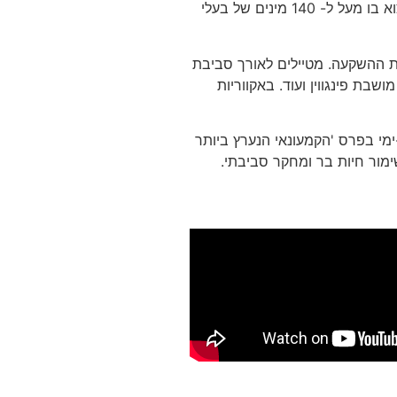
למעלה מ- 33 אלף בעלי חיים ימיים, המתפרסים על כ- 10 מיליון ליטר מים בתוך המתחם. גן חיות ייחודי מתחת למים, כאשר ניתן למצוא בו מעל ל- 140 מינים של בעלי
את ההשקעה. מט
יילים לאורך סביבת
שבת פינגווין ועוד. באקווריות
ם בדובאי וגן החיות התת-ימי בפרס 'הקמעונאי הנערץ ביותר