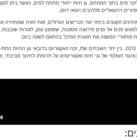
הדגים הקטנים ביותר ועד הכרישים הגדולים, זאת חוויה שמחזירה 
פגוש פנים אל פנים פיראנה מסוכנת, שפמנון ענק, לוטרות שובבות, מו
ח-מחזורי' המשנה את תאורת המיכל בהתאם לשעה ביום.
האקווריום זכה בפרס 'תעודת המצויינות' מאת TripAdvisor בשנת 2012. בין יתר השבחים שלו, זכה האקווריו