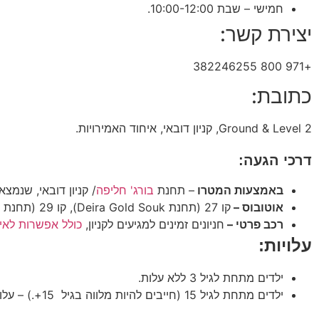
חמישי – שבת 10:00-12:00.
יצירת קשר:
+971 800 382246255
כתובת:
Ground & Level 2, קניון דובאי, איחוד האמירויות.
דרכי הגעה:
באמצעות המטרו
– תחנת
בורג' חליפה
/ קניון דובאי, שנמ
אוטובוס –
קו 27 (תחנת Deira Gold Souk), קו 29 (תחנת Ghubaiba).
רכב פרטי –
חניונים זמינים למגיעים לקניון,
כולל אפשרות לאי
עלויות:
ילדים מתחת לגיל 3 ללא עלות.
ילדים מתחת לגיל 15 (חייבים להיות מלווה בגיל 15+.) – עלות 170 AED