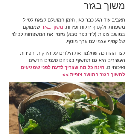
משוך בגזר
האביב עוד רגע כבר כאן, הזמן המושלם לצאת לטיול
משפחתי ולקטיף ירקות ופירות.
משוך בגזר
שממוקם
במושב צופית (ליד כפר סבא) מזמין את המשפחות לבילוי
של קטיף עצמי עם ערך מוסף.
לצד ההדרכה שתלמד את הילדים על הירקות והפירות
העשירים היא גם תחשוף בפניהם טעמים חדשים
ואיכותיים.
הינה כל מה שצריך לדעת לפני שמגיעים
למשוך בגזר במושב צופית >>