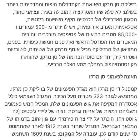
בזיליקת סן מרקו היא אחת הקתדרלות היפות והמדהימות ביותר
בעולם; לא פלא שזו האטרקציה המובילה בעיר. ונציאני טהור,
הסגנון האדריכלי של הכנסייה מקיף השפעות ביזנטיות,
אסלאמיות ומערב אירופאיות, ויש לו יותר מ -500 עמודים ו
-85,000 מטרים רבועים של פסיפסים מורכבים וזהובים
המעטרים את הפורטל הראשי ואת פנים חמשת כיפותיו. בפנים,
המוזיאון של הבזיליקה מכיל אוסף מרתק של שטיחים, ליטורגיות
ושטיחי קיר, יחד עם סוסי הברונזה של סן מרקו, שהוחזרו
מקונסטנטינופול במהלך מסע הצלב הרביעי.
האזנה לפעמוני סן מרקו
קמפניל די סן מרקו הוא מגדל הפעמונים של בזיליקת סן מרקו.
המתנשא לגובה 323 מטרים מעל הכיכר. המגדל העצמאי כולל
אכסדרה המקיפה את גוש הפעמונים שלה, המכיל חמש פעמונים
ומעליהם דמויות של אריות וגרסת ונציה של ליידי ג'סטיס (לה
ג'וסטיזיה). הוכתר על ידי צריח פירמידי עם גוון זהוב בדמותו של
המלאך הגבריאל. המגדל שוחזר בשנת 1912 לאחר שהתמוטט
10 שנים קודם לכן.
עובדה על המקום:
בשנת 1609 השתמש