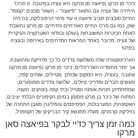
כיכר סן מרקו (פיאצה סן מרקו) היא ונציה במיטבה. זו הכיכר
היחידה של ונציה עם התואר "פיאצה" – השאר מכונים "קמפו".
החיים סובבים סביב פיאצה זו עוד מימי הרפובליקה, בה היה
שוק, כמו גם מרכז החיים האזרחיים והדתיים. סן מרקו נחשבת
לאחת הכיכרות המשובחות בעולם ובוודאי האטרקציה העיקרית
של ונציה.
מדובר באחד המראות המדהימים באירופה ובונציה
בפרט!
הארכיטקטורה שלה משלושה צדדים כל כך מדוייקת ומחושבת.
אך יותר מחסדיה האדריכליים, כיכר סן מרקו (פיאצה סן מרקו)
אהובה בונציה, היא המקום שכולם מטיילים, שותים קפה,
פוגשים חברים ומדריכי טיולים.. שלושה צדדים ממוסגרים,
שמתחתיהן חנויות אופנה וסטייל ובתי קפה בוטיקים. הקצה
הפתוח של כיכר בן מרקו מסומן בסימן הקימורים הבלתי יציבים,
האקזוטיות, המערבולות, הפסיפסים והפיליגרן מאבן התחרה של
בזיליקת סן מרקו. מעליו מתנשא קיר הבריקים של הקמפניל.
כמה זמן צריך כדיי לבקר בפיאצה סאן
מרקו