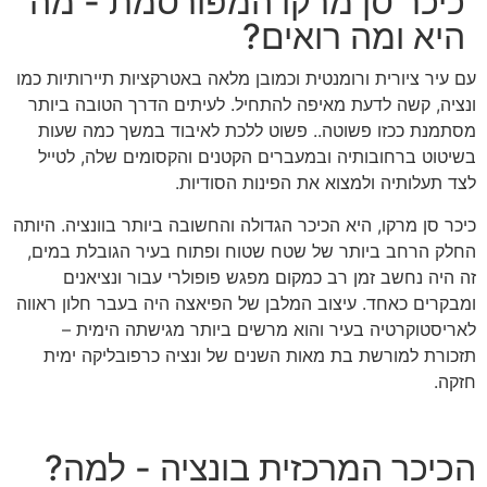
כיכר סן מרקו המפורסמת - מה
היא ומה רואים?
עם עיר ציורית ורומנטית וכמובן מלאה באטרקציות תיירותיות כמו
ונציה, קשה לדעת מאיפה להתחיל. לעיתים הדרך הטובה ביותר
מסתמנת ככזו פשוטה.. פשוט ללכת לאיבוד במשך כמה שעות
בשיטוט ברחובותיה ובמעברים הקטנים והקסומים שלה, לטייל
לצד תעלותיה ולמצוא את הפינות הסודיות.
כיכר סן מרקו, היא הכיכר הגדולה והחשובה ביותר בוונציה. היותה
החלק הרחב ביותר של שטח שטוח ופתוח בעיר הגובלת במים,
זה היה נחשב זמן רב כמקום מפגש פופולרי עבור ונציאנים
ומבקרים כאחד. עיצוב המלבן של הפיאצה היה בעבר חלון ראווה
לאריסטוקרטיה בעיר והוא מרשים ביותר מגישתה הימית –
תזכורת למורשת בת מאות השנים של ונציה כרפובליקה ימית
חזקה.
הכיכר המרכזית בונציה - למה?