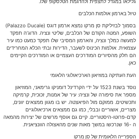
גלילאו במגדל לתצפית ולהדגמת הטלסקופ שלו.
טיול בארמון אולמות הכלבים
בסמוך לבזיליקת סן מרקו נמצא ארמון דוגס (Palazzo Ducale)
השופע, המטה הקודם של הכלבים, שליטי ונציה. הדוג'ה תפקד
למעשה כמלך ונציה, והארמון המסיבי שלו תפקד כמעט כמו עיר
עצמאית. אולמות הכינוס לשעבר, הדירות ובתי הכלא המחרידים
הם חלק מהסיורים המודרכים העצמיים או המודרכים הקיימים
כאן.
העת העתיקה במוזיאון הארכיאולוגי הלאומי
נוסד בשנת 1523 על ידי הקרדינל דומניקו גרימאני, המוזיאון
מספר את סיפורה של ונציה: עיר של אמנות, זכוכית, קרמיקה
ותכשיטים. ממוקם מול הפיאצטה. יש בו מגוון ממצאים יוונים,
מצריים, אשוריים ובבלי, כמו גם ממצאים ארכיאולוגיים
קדם-פרוטו-היסטוריים. קיים גם אוסף מרשים של יצירות מהמאה
ה -16 שנרכשו במשך מאות שנים מהאצולה הוונציאנית.
הספרייה הלאומית של סן מרקו