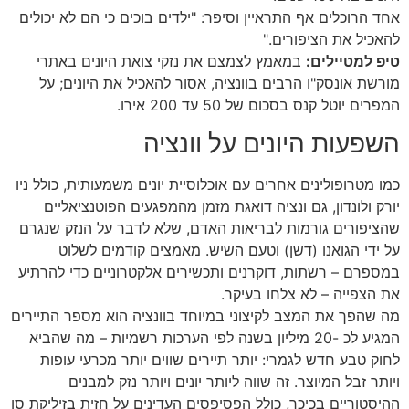
אחד הרוכלים אף התראיין וסיפר: "ילדים בוכים כי הם לא יכולים
להאכיל את הציפורים."
טיפ למטיילים:
במאמץ לצמצם את נזקי צואת היונים באתרי
מורשת אונסק"ו הרבים בוונציה, אסור להאכיל את היונים; על
המפרים יוטל קנס בסכום של 50 עד 200 אירו.
השפעות היונים על וונציה
כמו מטרופולינים אחרים עם אוכלוסיית יונים משמעותית, כולל ניו
יורק ולונדון, גם ונציה דואגת מזמן מהמפגעים הפוטנציאליים
שהציפורים גורמות לבריאות האדם, שלא לדבר על הנזק שנגרם
על ידי הגואנו (דשן) וטעם השיש. מאמצים קודמים לשלוט
במספרם – רשתות, דוקרנים ותכשירים אלקטרוניים כדי להרתיע
את הצפייה – לא צלחו בעיקר.
מה שהפך את המצב לקיצוני במיוחד בוונציה הוא מספר התיירים
המגיע לכ -20 מיליון בשנה לפי הערכות רשמיות – מה שהביא
לחוק טבע חדש לגמרי: יותר תיירים שווים יותר מכרעי עופות
ויותר זבל המיוצר. זה שווה ליותר יונים ויותר נזק למבנים
ההיסטוריים בכיכר, כולל הפסיפסים העדינים על חזית בזיליקת סן