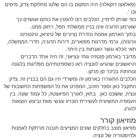
(פאלאצו דוקאלה) היה המקום בו הם שלטו מחלוקת צדק, מיסים
וכו '.
כפי שניתן לדמיין, הכלבים רצו להפגין את כוחם ועושרם כך
שארמון הדוג'ה אינו בניין ממשלתי תפל, רחוק ממנו.
בתוך הארמון אמנות נהדרת (ציורים של טיציאן, טינטורטו
וורונזה), גרמי מדרגות מפוארים, דירות הדוג'ה, חדרי הממשלה,
תאי הכלא וגשר האנחות בין היתר.
מדובר בארמון פנטזיה גותי ונציאני, זה היה אחד הדברים
הראשונים שהגיעו לוונציה ראו כשספינותיהם מפליגות בלגונה
ונוחתות בכיכר סן מרקו.
הכלבים התגוררו בארמון זה ומשרדי היו גם הם בבניין זה. צדק
התקבל כאן וספר הזהב, המפרט את כל המשפחות החשובות של
ונציה, ששוכנו כאן. בחוץ, לאורך הפיאצטה, כל עמוד שונה. בין
העמודה התשיעית לעשירית הוכרזו עונשי מוות וביצוע הוצאות
להורג.
מוזיאון קורר
מוזיאון מוצב בחלקים שונים המציעים תובנה מרתקת לאמנות
ולהיסטוריה של ונציה.