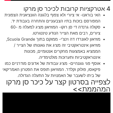
4 אטרקציות קרובות לכיכר סן מרקו
האי בוראנו- אי ציורי ולא צפוף בלגונה הוונציאנית הצפונית
המפורסם בזכות בתיו הצבעוניים והתחרה בעבודת יד.
סקולה גרנדה די סן רוקו- המוזיאון מציג למעלה מ -60
ציורים, רבים מאת הצייר הנודע טינטורטו.
מוזיאון לאונרדו דה וינצ'י- ממוקם בתוך Scuola Grande,
מוזיאון אינטראקטיבי זה מציג את גאונותו של הצייר /
הממציא באמצעות מחקרים אנטומיים, מכונות
אינטראקטיביות ותערוכות מולטימדיה.
אוסף פגי גוגנהיים- מציג עבודות של אדונים מודרניים כמו
פיקאסו, פולוק וקלדר. המוזיאון תופס את הפטרון האמריקאי
של ביתו לשעבר של האמנויות על התעלה הגדולה.
לצפייה בסרטון קצר על כיכר סן מרקו
המהממת>>