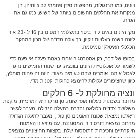
ויונים, כמו תרנגולות, מחפשות סידן פחמתי לביציותיהן. הן
מנקרות את החלקים החשופים ביותר של השיש, כמו גם את
הטיח.
נזקי היונים באים לידי ביטוי בתשלומי המסים בין 16 ל -23 אירו
ליונה בשנה בעלויות ניקיון, כך עולה מדו"ח של מכון המחקר
הכלכלי האיטלקי נומיסמה.
בסופו של דבר, רק אסטרטגיה אחת באמת פעלה אי פעם כדי
לשמור על אוכלוסיית היונים בוונציה. עד שנות החמישים נהגו
לאכול אותם. אומרים שהם טעימים מאוד. היום זה פחות מומלץ,
כיוון שהציפורים עלולות להימצא כחולות וקטנות מדי.
ונציה מחולקת ל- 6 חלקים
מדובר בשכונות בעלות אופי שונה. סן מרקו היא המרכזית, מוקפת
משלושה צדדים בלולאה נהדרת בתעלה הגדולה. מעבר לגשר
ריאלטו נמצאת שכונת האומנים סן פולו, ומעבר לתעלה הגדולה
מדרום נמצאת דורסודורו המסוגננת, עם מוזיאוני האמנות
היוקרתיים והכיכרות התוססות שלה. בקצוות החיצוניים נמצאים