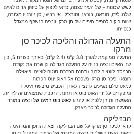
סנטה קרוצ'ה, קסטלו וקנרג'יו, ביתם של הגטו המקורי. מעבר
לשש שכונות – של העיר עצמה, כדאי לקפוץ על סיפון אדים לאיים
שלה: לידו, מוראנו, בוראנו וטורצ'לו. אי רביעי, סן ג'ורג'יו מג'ורה,
שווה ביקור לנופים היפים של סן מרקו וונציה הנשקף ממגדל
כנסייתו.
התעלה הגדולה והליכה לכיכר סן
מרקו
התעלה ממוקמת לאורך 3.8 ק"מ (2.4 ק"מ) באורך בצורת S, בין
שני האיים ונציה בנויה על התעלה הגדולה וקושרת את נקודת
הכניסה לוונציה לרוב (תחנת הרכבת סנטה לוצ'יה ופיאצלה
רומא) וכיכר סן מרקו נשפכת אל האוקיינוס ​​הפתוח.
כמעט כולם מגיעים לוונציה לאורך הכביש מיבשת איטליה
ומופקדים על ידי האוטובוס או תחנת הרכבת שנמצאים זה ליד זה.
האפשרויות הן ללכת או להגיע
לאוטובוס המים של ונציה
ב
מורד
התעלה הגדולה לכיכר מארק.
הבזיליקה
קראו לכיכר סן מרקו על שם הבזיליקה יוצאת הדופן והמדהימה
באותו השם השולטת בקצה המזרחי של הכיכר. קמפניל די סן