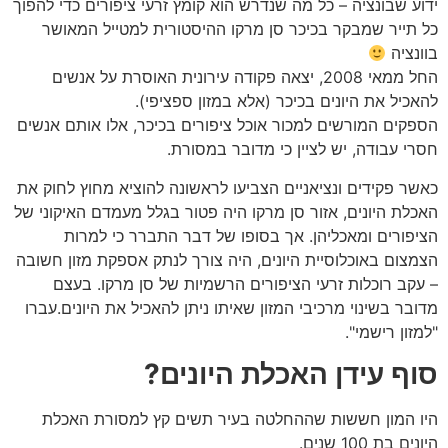
ידוע שבונציה – כל מה שנדרש הוא קומץ זרעי ציפורים כדי להפוך
כל תייר שמבקר בכיכר סן מרקו ההיסטורית למטייל המאושר
בוונציה
החל ממאי 2008, יצאה פקודה עירונית האוסרת על אנשים
להאכיל את היונים בכיכר (אלא במזון ספציפי).
הספקים המורשים למכור אוכל ציפורים בכיכר, אלו אותם אנשים
חסרי עבודה, יש לציין כי מדובר במסורת.
כאשר פקידים ונציאניים הצביעו לראשונה להוציא מחוץ לחוק את
האכלת היונים, אזור סן מרקו היה פטור בגלל מעמדם האיקוני של
הציפורים ומאכליהן. אך בסופו של דבר התברר כי למרות
הצמצום באוכלוסיית היונים, היה צורך לנתק אספקת מזון חשובה
– עקב רוכלות זרעי הציפורים הרשמיות של סן מרקו. בעצם
מדובר בשינוי מרכיבי המזון שאיתו ניתן להאכיל את היונים.עברו
"למזון רישמי".
סוף עידן האכלת היונים?
היו המון חששות שההחלטה בעיר תשים קץ למסורת האכלת
היונים בת 100 שנים.