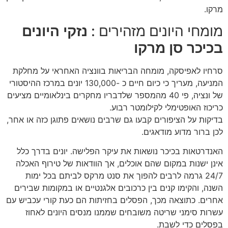
מרקו.
מומחי היונים מזהירים :
נזקי היונים
בכיכר סן מרקו
סרחיו לאפיסקה, מומחה הבריאות בוונציה האחראי על מחלקת
המניעה, מעריך כי כיום חיים כ -130,000 יונים במרכז ההיסטורי
של ונציה, פי 40 מהמספר שלדבריו מחקרים בינלאומיים מציעים
כריכוז האופטימלי לקילומטר רבוע.
בדיקות על הציפורים קבעו גם שרבים נושאים פתוגן כזה או אחר,
לכן ברור מדוע מודאגים.
האנדרטאות בכיכר נושאות את עיקר הפלישה. יונים בדרך כלל
אינן ישנות במקום שהם אוכלים, אך הוודאות של טירוף האכלה
24/7 גרמה לרבים להפוך את סנט מרקס לביתם בכל ימות
השנה, והקימו קנים בין כרכובים אלגנטיים או במקומות שבירים
אחרים. כתוצאה מכך, הפסלים בחזיתות הם כעת קורי עכביש עם
עשרות סימני שריטה משובחים שממנו מנסים היונים לאחוז
בפסלים כדי לשבת.