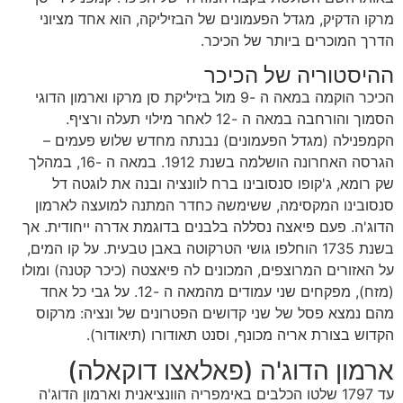
מרקו הדקיק, מגדל הפעמונים של הבזיליקה, הוא אחד מציוני
הדרך המוכרים ביותר של הכיכר.
ההיסטוריה של הכיכר
הכיכר הוקמה במאה ה -9 מול בזיליקת סן מרקו וארמון הדוגי
הסמוך והורחבה במאה ה -12 לאחר מילוי תעלה ורציף.
הקמפנילה (מגדל הפעמונים) נבנתה מחדש שלוש פעמים –
הגרסה האחרונה הושלמה בשנת 1912. במאה ה -16, במהלך
שק רומא, ג'קופו סנסובינו ברח לוונציה ובנה את לוגטה דל
סנסובינו המקסימה, ששימשה כחדר המתנה למועצה לארמון
הדוג'ה. פעם פיאצה נסללה בלבנים בדוגמת אדרה ייחודית. אך
בשנת 1735 הוחלפו גושי הטרקוטה באבן טבעית. על קו המים,
על האזורים המרוצפים, המכונים לה פיאצטה (כיכר קטנה) ומולו
(מזח), מפקחים שני עמודים מהמאה ה -12. על גבי כל אחד
מהם נמצא פסל של שני קדושים הפטרונים של ונציה: מרקוס
הקדוש בצורת אריה מכונף, וסנט תאודורו (תיאודור).
ארמון הדוג'ה (פאלאצו דוקאלה)
עד 1797 שלטו הכלבים באימפריה הוונציאנית וארמון הדוג'ה