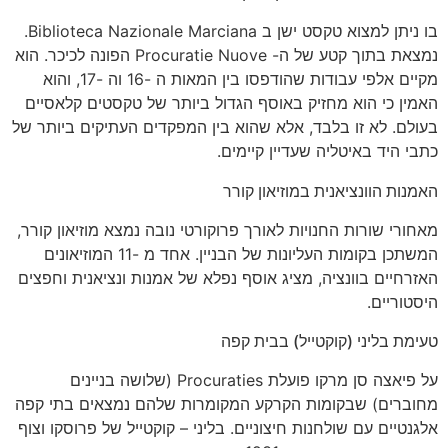
בו ניתן למצוא טקסט ישן ב Biblioteca Nazionale Marciana.
נמצאת בתוך קטע של ה- Procuratie Nuove הפונה לכיכר. הוא
מקיים אלפי עבודות שהודפסו בין המאות ה -16 וה -17, והוא
האמין כי הוא מחזיק באוסף הגדול ביותר של טקסטים קלאסיים
בעולם. לא זו בלבד, אלא שהוא בין המפקדים העתיקים ביותר של
כתבי היד באיטליה שעדיין קיימים.
האמנות הוונציאנית במוזיאון קורר
מאחורי שורות החנויות לאורך פרוקורטי נובה נמצא מוזיאון קורר,
המשתכן בקומות העליונות של הבניין. אחד מ -11 המוזיאונים
האזרחיים בוונציה, מציג אוסף נפלא של אמנות ונציאנית וחפצים
היסטוריים.
טעימת בליני (קוקטייל) בבית קפה
על פיאצה סן מרקו פועלת Procuraties (שלושה בניינים
מחוברים) שבקומות הקרקע המקומרות שלהם נמצאים בתי קפה
אלגנטיים עם שולחנות חיצוניים. בליני – קוקטייל של פרוסקו וצוף