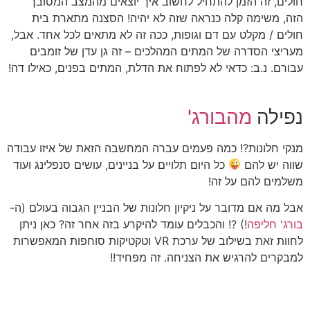
חולים, זה הזמן להתחיל לחשוב איך יוצאים מהמצב המסובך
הזה, משימה קלה כנראה שזה לא יהיה! הסצנה מתארת בית
חולים / מקלט עם דם וגופות, ככה זה לא מתאים לכל אחד. אבל,
מעריצי הסדרה של המתים המהלכים – זה גן עדן של זומבים
עבורם. נ.ב: כדאי לא לפתוח את הדלת, המתים בפנים, כאילו דה!
נפילה
מהבורג'
מנקי חלונות?! כמה פעמים עברה המחשבה הזאת של איזו עבודה
שווה יש להם
כל היום תלויים על בניינים, עושים סנפלינג ועוד
משלמים להם על זה!
אבל מה אם מדובר על ניקיון חלונות של הבניין הגבוה בעולם (ה-
בורג' חליפה
!) ?! והכבלים עומד להיקרע בזה אחר זה? כאן ניתן
לחוות זאת בשילוב של ערכת VR וטקטיקות סוחפות המאפשרות
למבקרים להרגיש את הצניחה. זה מפחיד!!