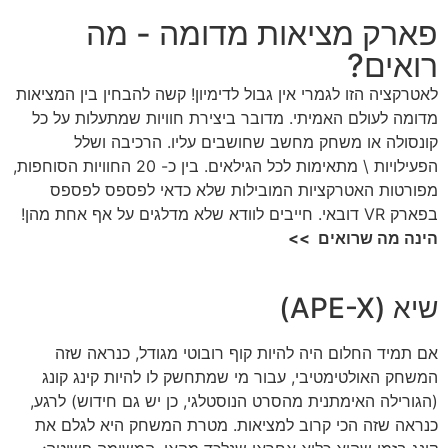
פארק מציאות מדומה - מה
רואים?
לאטרקציה הזו לגמרי אין גבול לדימיון! קשה להבחין בין המציאות
מדומה לעולם האמיתי. מדובר ביצירת חוויות שמתעלות על כל
קונסולה או משחק מחשב שחושבים עליו. הרכיבה ושלל
הפעילויות \ מתאימות לכל הגילאים. בין כ- 20 החוויות הסוחפות,
מפורטות האטרקציות המובילות שלא כדאי לפספס לפספס
בפארק VR דובאי. חייבים לוודא שלא מדלגים על אף אחת מהן!
הינה מה שרואים >>
שיא (APE-X)
אם תמיד החלום היה להיות קוף רובוטי מגודל, כנראה שזה
המשחק האולטימטיבי, עבור מי שמתחשק לו להיות קינג קונג
(הגורילה האימתנית מהסרט הנוסטלגי, כן יש גם חידוש) לרגע,
כנראה שזה הכי קרוב למציאות. מטרת המשחק היא לגלם את