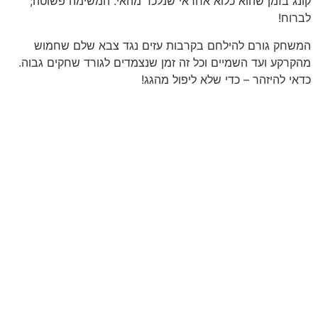
קונג בזמן שהוא כלוא אחראי שנלכד מהאי. המשימה פשוטה;
לברוח!
המשחק גורם להילחם בקרבות עזים נגד צבא שלם שחמוש
מהקרקע ועד השמיים וכל זה זמן שנצמדים לגורד שחקים גבוה.
כדאי להיזהר – כדי שלא ליפול מהגג!