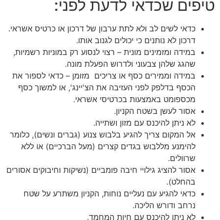
טיפים שכדאי לדעת לפני:
כדאי לשים לב ולא לתת ערבון של דרכון או כרטיס אשראי.
דרכון לא נותנים כי יכולים לגנוב אותו.
במידה ומזמינים מונית – רצוי לנסוע רק במוניות רשמיות,
שהגג שלהן צבעוני ולדרוש הפעלת מונה.
במידה וממירים כסף או צריכים מזומן – כדאי לספור את
הכסף בדלפק לפני העזיבה את הצ'יינג', או למשוך כסף
מכספומט באמצעות בכרטיסי אשראי.
אסור לעשן בשטח הקניון.
לא ניתן להיכנס עם מזון ושתייה.
אל המקום צריך להגיע בלבוש צנוע (גברים ונשים), כלומר
להימנע מללבוש בגדים קצרים (מעל הברכיים) או ללא
שרוולים.
אסור להציג גילויי חיבה פומביים (נשיקות וחיבוקים אסורים
בהחלט).
כדאי להגיע עם נעליים נוחות, הקניון משתרע על שטח
נרחב ודורש הליכה.
לא ניתן להיכנס עם חיות המחמד.