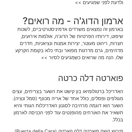
ולדעת לפני שמגיעים >>
ארמון הדוג'ה - מה רואים?
בארמון זה נמצאים משרדים אדמיניסטרטיביים, לשכות
שיפוט, דירותיו הפרטיות של הדוג'ה, אולמות אירועים,
חצרות,
ריהוט מעוטר, יצירות אמנות ונציאניות, חדרים
מדהימים,
גרם מדרגות מפואר ובתי כלא בקומת הקרקע
שלו. הנה מה שרואים כשמגיעים לסיור >>
פוארטה דלה כרטה
האדריכל ברטולומיאו בון קישט את השער בצריחים, עצים
מגולפים ופסלים, כולל אחד של אריה מכונף (סמל ונציה).
השער הוא דוגמה מרהיבה לסגנון האדריכלות הגותי והיא
תשאיר את האורחים מהופנטים עוד לפני הכניסה לארמון
בכלל.
פירוש השם פוארטה דלה קארטה (Puerta della Cara)