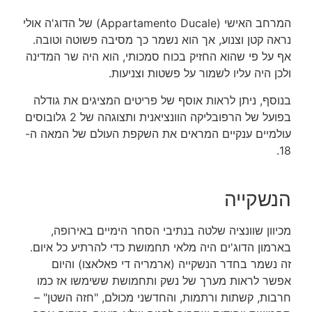
המרחב האישי
(Appartamento Ducale)
של הדוג'ה אולי
נראה קטן וצנוע, אך הוא נשמר כך מסיבה פשוטה וטובה.
אף על פי שהוא החזיק בכוח סמכותי, הוא היה שר המדינה
ולכן היה עליו לשמור על פשטות וצניעות.
בנוסף, ניתן לראות אוסף של פריטים המציגים את גודלה
בפועל של הרפובליקה הוונציאנית ותצוגהה של 2 גלובוסים
עולמיים ענקיים המראים את השקפת העולם של המאה ה-
18.
הנשקייה
מכיוון שוונציה שלטה בנתיבי הסחר הימיים באירופה,
בארמון הדוג'ים היה מלאי תחמושת כדי להרתיע כל איום.
זה נשמר בחדר הנשקייה (ארמריה די פאלאצו) והיום
אפשר לראות מערך של נשק ותחמושת ששימשו אז כמו
חרבות, קשתות ורתמות, והחדשני מכולם, "חזה השטן" –